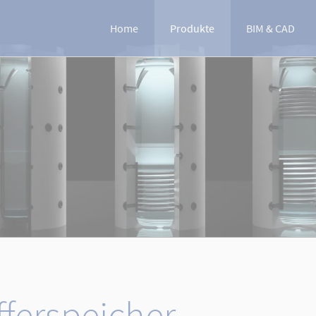
Home
Produkte
BIM & CAD
Frischwasserstationen
Wohnungsstationen
Speicherlademodule
Solartrennsysteme
Ausschreibungstexte
ferspeicher