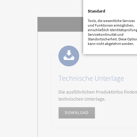
Standard
Tools, die wesentliche Services
DOWNLOA
und Funktionen ermöglichen,
einschließlich Identitätsprüfung
Servicekontinuität und
Standortsicherheit. Diese Optio
kann nicht abgelehnt werden.
Technische Unterlage
Die ausführlichen Produktinfos finden
technischen Unterlage.
DOWNLOAD