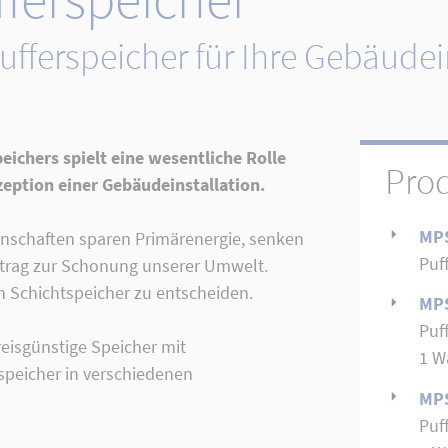
fferspeicher für Ihre Gebäudei
eichers spielt eine wesentliche Rolle
Pro
eption einer Gebäudeinstallation.
MP
enschaften sparen Primärenergie, senken
Puf
itrag zur Schonung unserer Umwelt.
 Schichtspeicher zu entscheiden.
MP
Puf
eisgünstige Speicher mit
1 W
speicher in verschiedenen
MP
Puf