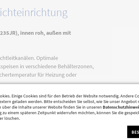
ichteinrichtung
S235JR), innen roh, außen mit
chtleitkanälen. Optimale
speisen in verschiedene Behälterzonen,
ichertemperatur für Heizung oder
kies. Einige Cookies sind für den Betrieb der Website notwendig. Andere C
ärmeerzeugerquelle(n), inkl. 8
extern geladen werden. Bitte entscheiden Sie selbst, wie Sie unser Angebo
 über die Inhalte unserer Website finden Sie in unseren
Datenschutzhinwe
 4 Tauchhülsenanschlüssen, 1
g zu einem späteren Zeitpunkt widerrufen möchten, können Sie die gespeic
er abnehmbaren 100 mm Vlies- Isolierung.
er löschen.
BE