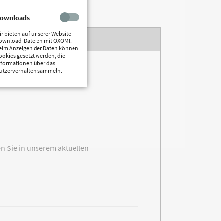
ownloads
ir bieten auf unserer Website
BILDER
ownload-Dateien mit OXOMI.
eim Anzeigen der Daten können
ookies gesetzt werden, die
nformationen über das
utzerverhalten sammeln.
n Sie in unserem aktuellen