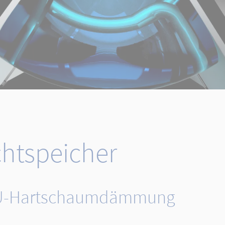
htspeicher
l. PU-Hartschaumdämmung