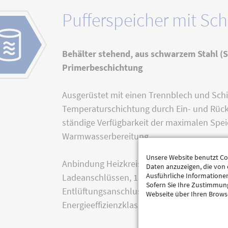
Pufferspeicher mit Sch
Behälter stehend, aus schwarzem Stahl (
Primerbeschichtung
Ausgerüstet mit einen Trennblech und Schi
Temperaturschichtung durch Ein- und Rück
ständige Verfügbarkeit der maximalen Spe
Warmwasserbereitung.
Unsere Website benutzt Coo
Anbindung Heizkreis, Frischwassermodul, W
Daten anzuzeigen, die von 
Ausführliche Informationen
Ladeanschlüssen, 1 Anschluss E-Heizstab,
Sofern Sie Ihre Zustimmun
Entlüftungsanschluss, Stellring sowie ein
Webseite über Ihren Brows
Energieeffizienzklasse C.