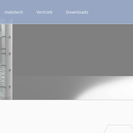
Navigation
überspringen
malotech
Vertrieb
Downloads
Über uns
Produktion
Referenzen
News