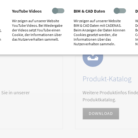
YouTube Videos
BIM & CAD Daten
D
Wir zeigen auf unserer Website
Wir zeigen auf unserer Website
W
D
YouTube Videos. Bei Wiedergabe
BIM & CAD Daten mit CADENAS.
D
,
der Videos setzt YouTube einen
Beim Anzeigen der Daten können
B
Cookie, der Informationen über
Cookies gesetzt werden, die
C
n
das Nutzerverhalten sammelt.
Informationen über das
I
Nutzerverhalten sammeln.
N
Produkt-Katalog
 Sie in unserer
Weitere Produktinfos finde
Produktkatalog.
DOWNLOAD